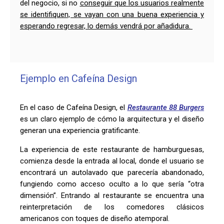
del negocio, si no
conseguir que los usuarios realmente
se identifiquen, se vayan con una buena experiencia y
esperando regresar, lo demás vendrá por añadidura.
Ejemplo en Cafeína Design
En el caso de Cafeína
Design
,
el
Restaurante 88
Burgers
es un claro ejemplo de
cómo la arquitectura y el diseño
generan una experiencia gratificante.
La experiencia de este restaurante de hamburguesas,
comienza desde la entrada al
local
, donde el usuario
se
enc
ontrará
un autolavado que parecería abandonado,
fungiendo como acceso oculto a lo que sería “otra
dimensió
n”. Entrando al restaurante se
encuentra una
reinterpretación de los comedores clásicos
americanos
con toques de diseño atemporal.