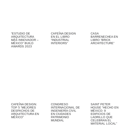
“ESTUDIO DE
CAFEÍNA DESIGN
CASA
ARQUITECTURA
EN EL LIBRO
BARRENECHEA EN
MÁS INNOVADOR –
“INDUSTRIAL
LIBRO “BRICK
MÉXICO” BUILD
INTERIORS”
ARCHITECTURE”
AWARDS 2023
CAFEÍNA DESIGN:
CONGRESO
SAINT PETER
TOP 5 “MEJORES
INTERNACIONAL DE
HOUSE “HECHO EN
DESPACHOS DE
INGENIERÍA CIVIL
MÉXICO: 9
ARQUITECTURA EN
EN CIUDADES
EDIFICIOS DE
MÉXICO”
PATRIMONIO
LADRILLO QUE
MUNDIAL
CELEBRAN EL
MATERIAL LOCAL”