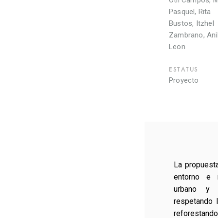
Otli Campos, 
Pasquel, Rita
Bustos, Itzhel
Zambrano, Ani
Leon
ESTATUS
Proyecto
La propuesta
entorno e i
urbano y 
respetando l
reforestando