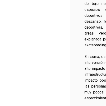
de bajo man
espacios 
deportivo
descanso, fo
deportivas,
áreas verd
explanada p
skatebording
En suma, es
intervención 
alto impacto
infraestruct
impacto posi
las persona
muy pocos e
esparcimient