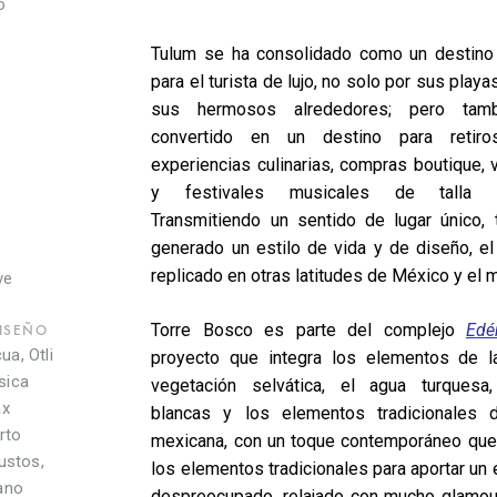
o
Tulum se ha consolidado como un destino
para el turista de lujo, no solo por sus playa
sus hermosos alrededores; pero tam
convertido en un destino para retir
experiencias culinarias, compras boutique, v
y festivales musicales de talla int
Transmitiendo un sentido de lugar único, 
generado un estilo de vida y de diseño, el
replicado en otras latitudes de México y el 
ve
Torre Bosco es parte del complejo
Edé
DISEÑO
a, Otli
proyecto que integra los elementos de l
sica
vegetación selvática, el agua turquesa
ax
blancas y los elementos tradicionales d
rto
mexicana, con un toque contemporáneo que 
ustos,
los elementos tradicionales para aportar un 
ano
despreocupado, relajado con mucho glamour