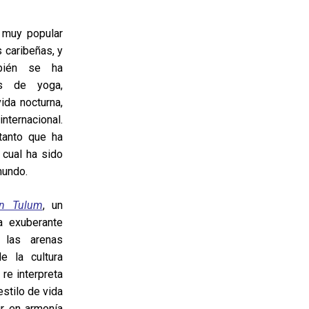
 muy popular
s caribeñas, y
bién se ha
os de yoga,
ida nocturna,
ernacional.
tanto que ha
 cual ha sido
mundo.
n Tulum
, un
a exuberante
, las arenas
e la cultura
re interpreta
estilo de vida
, en armonía