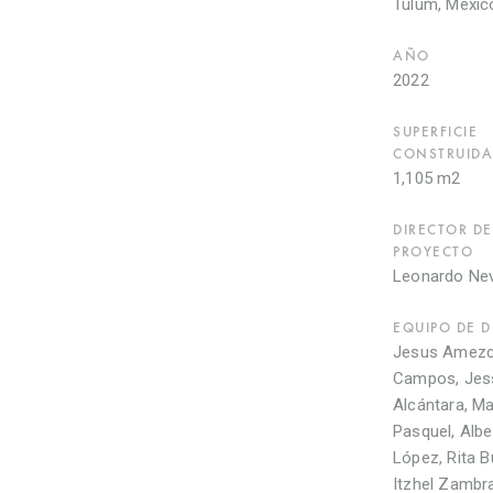
Tulum, Méxic
AÑO
2022
SUPERFICIE
CONSTRUIDA
1,105 m2
DIRECTOR DE
PROYECTO
Leonardo Ne
EQUIPO DE 
Jesus Amezcu
Campos, Jes
Alcántara, M
Pasquel, Albe
López, Rita B
Itzhel Zambr