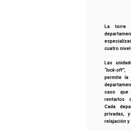
La torre 
departam
especializad
cuatro nive
Las unida
“lock-off”
, 
permite la 
departament
caso que 
rentarlos 
Cada depar
privadas, y
relajación y 