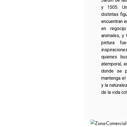
Jardín de las
y 1505. Una
distintas fi
encuentran en
en regocij
animales, y
pintura fu
inspiraciones
quienes bus
atemporal, e
donde se pr
mantenga el 
y la natural
de la vida co