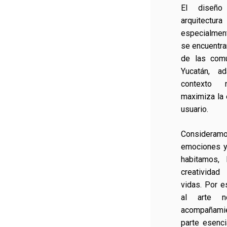
El diseño 
arquitectu
especialment
se encuentra
de las comu
Yucatán, a
contexto
maximiza la 
usuario.
Considera
emociones y
habitamos, 
creatividad
vidas. Por e
al arte 
acompañamie
parte esenci