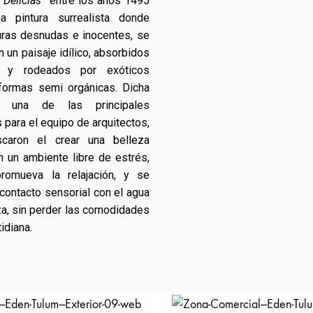
 Delicias”
entre los años 1495
 pintura surrealista donde
guras desnudas e inocentes, se
 un paisaje idílico, absorbidos
o y rodeados por exóticos
 formas semi orgánicas. Dicha
e una de las principales
 para el equipo de arquitectos,
caron el crear una belleza
n un ambiente libre de estrés,
omueva la relajación, y se
contacto sensorial con el agua
eza, sin perder las comodidades
tidiana.