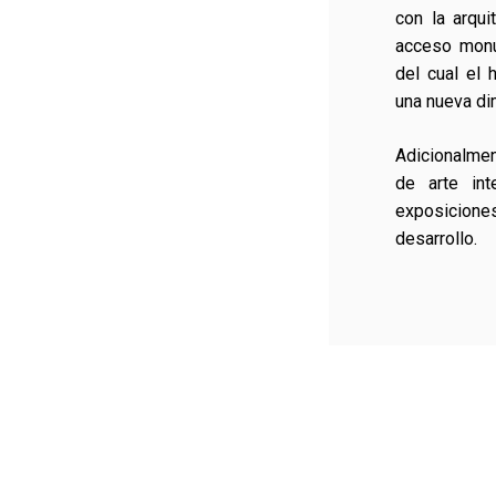
con la arqui
acceso monum
del cual el h
una nueva di
Adicionalmen
de arte int
exposicion
desarrollo.