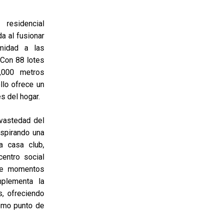
residencial
a al fusionar
imidad a las
 Con 88 lotes
,000 metros
llo ofrece un
s del hogar.
 vastedad del
nspirando una
a casa club,
entro social
 de momentos
mplementa la
, ofreciendo
como punto de