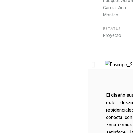
Pasquel, Abra
García, Ana
Montes
ESTATUS
Proyecto
El diseño su
este desar
residencial
conecta con 
zona comerci
satisface l