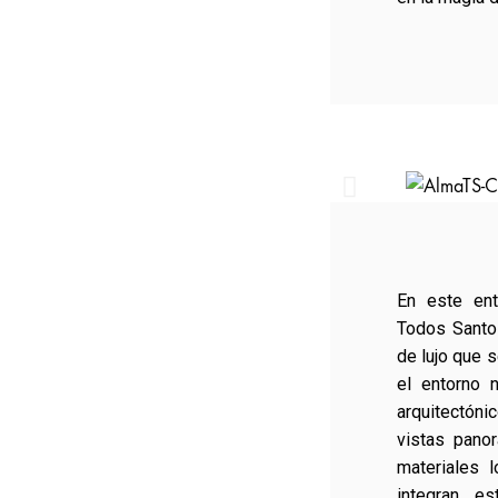
En este ent
Todos Santo
de lujo que 
el entorno n
arquitectóni
vistas panor
materiales 
integran es